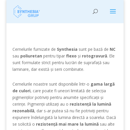
Cernelurile furnizate de
Synthesia
sunt pe bază de
NC
sau
poliuretan
pentru tipar
flexo
și
rotogravură
. Ele
sunt formulate strict pentru lucrări de suprafață sau
laminare, dar există și serii combinate.
Cernelurile noastre sunt disponibile într-o
gama largă
de culori
, care poate fi uneori limitată de selecția
pigmenților potriviți pentru anumite specificații și
cerințe. Pigmenții utilizați au o
rezistență la lumină
rezonabilă
, dar s-ar putea să nu fie potriviți pentru
expunere îndelungată la lumina directă a soarelui. Dacă
se solicită o
rezistență mai mare la lumină
sau alte