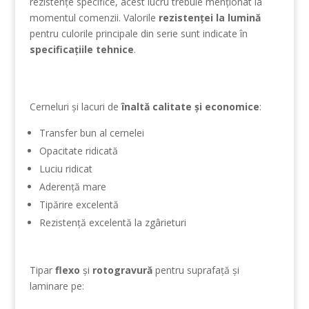
rezistențe specifice, acest lucru trebuie menționat la
momentul comenzii. Valorile
rezistenței la lumină
pentru culorile principale din serie sunt indicate în
specificațiile tehnice
.
Cerneluri și lacuri de
înaltă calitate și economice
:
Transfer bun al cernelei
Opacitate ridicată
Luciu ridicat
Aderență mare
Tipărire excelentă
Rezistență excelentă la zgârieturi
Tipar
flexo
și
rotogravură
pentru suprafață și
laminare pe: