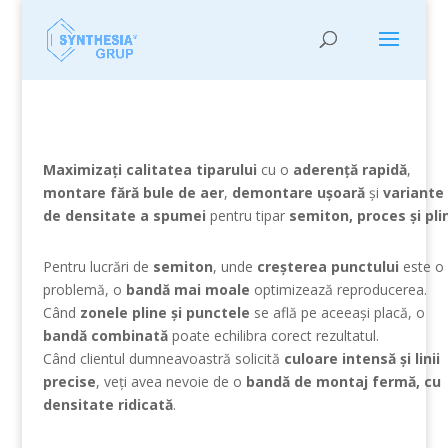
Maximizați calitatea tiparului
cu o
aderență rapidă
,
montare fără bule de aer
,
demontare ușoară
și
variante
de densitate a spumei
pentru tipar
semiton, proces și pli
Pentru lucrări de
semiton
, unde
creșterea punctului
este o
problemă, o
bandă mai moale
optimizează reproducerea.
Când
zonele pline și punctele
se află pe aceeași placă, o
bandă combinată
poate echilibra corect rezultatul.
Când clientul dumneavoastră solicită
culoare intensă și linii
precise
, veți avea nevoie de o
bandă de montaj fermă, cu
densitate ridicată
.