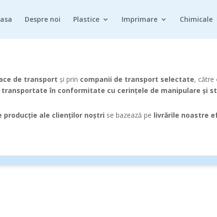
casa
Despre noi
Plastice
Imprimare
Chimicale
oace de transport
și prin
companii de transport selectate
, către
 transportate în conformitate cu cerințele de manipulare și st
e producție ale clienților noștri
se bazează pe
livrările noastre 