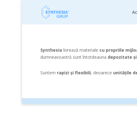
A
Synthesia
livrează materiale
cu propriile mijl
dumneavoastră sunt întotdeauna
depozitate și
Suntem
rapizi și flexibili
, deoarece
unitățile d