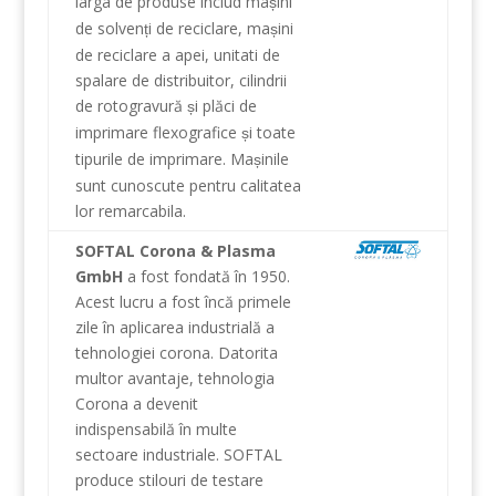
larga
de
produse includ
ma
ini
ș
de solven
i
de reciclare
,
ma
ini
ț
ș
de
reciclare a apei
,
unitati de
spalare
de
distribuitor
,
cilindrii
de rotogravură
i plăci
de
ș
imprimare
flexografice
i toate
ș
tipurile
de imprimare
.
Ma
inile
ș
sunt cunoscute
pentru calitatea
lor
remarcabila.
SOFTAL Corona & Plasma
GmbH
a fost fondată în
1950
.
Acest lucru a fost
încă
primele
zile
în aplicarea
industrială
a
tehnologiei
corona
.
Datorita
multor
avantaje
, tehnologia
Corona
a devenit
indispensabilă în
multe
sectoare industriale
.
SOFTAL
produce
stilouri
de testare