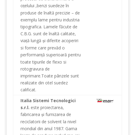
o
elului
,
benzi
suedeze
în
ț
produse de înaltă
precizie
–
de
exemplu
lame
pentru
industria
tipografica
.
Lamele
făcute de
C.B.G.
sunt
de înaltă calitate
,
via
ă lungă
i
diferite
acoperiri
ț
ș
si forme
care prevăd
o
performan
ă superioară
pentru
ț
toate tipurile
de
flexo si
rotogravura
de
imprimare
.
Toate pânzele
sunt
realizate
din otel
suedez
calificat
.
Italia Sistemi Tecnologici
s.r.l.
este proiectarea
,
fabricarea
i furnizarea de
ș
reciclatorii de
solvent
la nivel
mondial
din anul 1987.
Gama