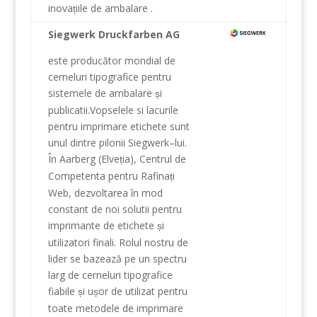
inova
iile
de ambalare
.
ț
Siegwerk Druckfarben AG
este
producător
mondial de
cerneluri tipografice
pentru
sistemele de ambalare
i
ș
publicatii.Vopselele
si lacurile
pentru imprimare
etichete
sunt
unul
dintre
pilonii
Siegwerk
–
lui
.
În
Aarberg
(
Elve
ia),
Centrul
de
ț
Competenta
pentru
Rafina
i
ț
Web
, dezvoltarea
în mod
constant de noi
solutii pentru
imprimante
de etichete
i
ș
utilizatori
finali
.
Rolul nostru
de
lider
se bazează
pe
un
spectru
larg
de cerneluri tipografice
fiabile
i
u
or de utilizat
pentru
ș
ș
toate metodele
de imprimare