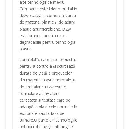
alte tehnologii
de mediu
.
Compania este
lider
mondial
in
dezvoltarea si
comercializarea
de
material plastic
i de
aditivi
ș
plastic
antimicrobiene
.
D2w
este brandul
pentru oxo-
degradabile
pentru tehnologia
plastic
controlată
, care este
proiectat
pentru a controla
i
scurtează
ș
durata de via
ă
a
produselor
ț
din material plastic
normale
i
ș
de ambalare
.
D2w
este o
formulare
aditiv
atent
cercetata si
testata care se
adaugă
la plasticele
normale la
extrudare
sau la faza de
turnare
.
O parte
din
tehnologiile
antimicrobiene
i
antifungice
ș