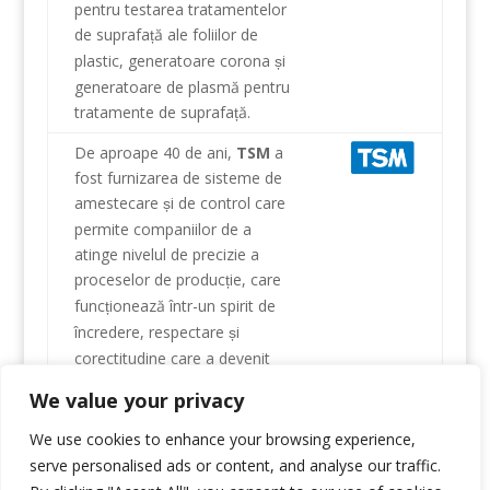
pentru
testarea
tratamentelor
de suprafa
ă ale
foliilor
de
ț
plastic
, generatoare
corona
i
ș
generatoare
de plasmă
pentru
tratamente de suprafa
ă
.
ț
De
aproape 40 de ani
,
TSM
a
fost
furnizarea de sisteme
de
amestecare
i de control
care
ș
permite companiilor
de a
atinge nivelul
de precizie
a
proceselor de produc
ie
,
care
ț
func
ionează
într-un
spirit
de
ț
încredere
, respectare
i
ș
corectitudine
care
a devenit
marca
noastră
.
TSM
produce
We value your privacy
gama completa
de
sisteme
Døssing
gravimetrice
,
We use cookies to enhance your browsing experience,
echipamente de control
serve personalised ads or content, and analyse our traffic.
extrudare
si sisteme
automate