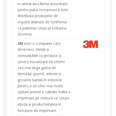
in ultimii ani
.Ultima
dezvoltare
pentru piata
romaneasca
este
distribu
ia
produselor
de
ț
vopsire
de
inute
de
Synthesia
ț
ca
partener-cheie al
Cinkarna
Slovenia
.
3M
este
o
companie care
deservesc clien
ii
i
ț
ș
comunită
ile
cu
produse
i
ț
ș
servicii inovatoare
.
Va oferim
cea mai larga gama
de
densită
i
spumă
, adezivi si
ț
grosime
bandă
în
industrie
pentru a
vă oferi
mai multe
op
iuni
privind o calitate
înaltă a
ț
imprimării
pe măsură ce
cre
te
ș
viteza
i
productivitatea
în
ș
func
iune
de imprimare
.
ț