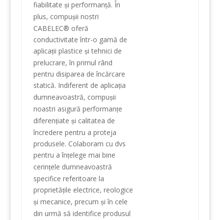
fiabilitate
i
performan
ă
.
În
ș
ț
plus
, compu
ii
nostri
ș
CABELEC®
oferă
conductivitate
într-o gamă
de
aplica
ii
plastice
i tehnici
de
ț
ș
prelucrare
,
în primul rând
pentru
disiparea
de
încărcare
statică
.
Indiferent de
aplica
ia
ț
dumneavoastră,
compu
ii
ș
noastri
asigură performan
e
ț
diferen
iate
i
calitatea de
ț
ș
încredere
pentru a proteja
produsele
.
Colaboram
cu
dvs
pentru a în
elege
mai bine
ț
cerin
ele dumneavoastră
ț
specifice referitoare la
proprietă
ile electrice
,
reologice
ț
i mecanice
,
precum
i
în cele
ș
ș
din urmă
să identifice
produsul