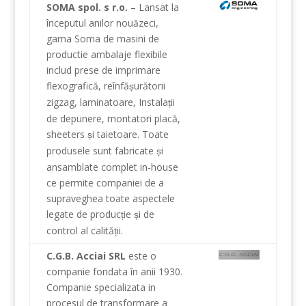
SOMA spol. s r.o.
–
Lansat
la
începutul anilor nouăzeci
,
gama
Soma
de
masini de
productie
ambalaje flexibile
includ
prese de
imprimare
flexografică
,
reînfă
urătorii
ș
zigzag
,
laminatoare
,
Instala
ii
ț
de depunere
,
montatori
placă
,
sheeters
i
taietoare
.
Toate
ș
produsele
sunt fabricate
i
ș
ansamblate
complet
in-house
ce permite
companiei de a
supraveghea
toate aspectele
legate de
produc
ie
i de
ț
ș
control al calită
ii
.
ț
C.G.B. Acciai SRL
este o
companie
fondata în
anii 1930
.
Companie
specializata in
procesul de transformare a