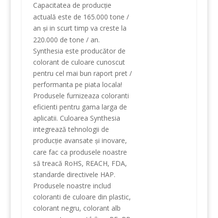
Capacitatea de produc
ie
ț
actuală
este de
165.000
tone
/
an
i in scurt timp va creste la
ș
220.000 de
tone
/
an
.
Synthesia
este
producător
de
colorant
de culoare
cunoscut
pentru
cel mai bun
raport
pret
/
performanta
pe piata
locala
!
Produsele
furnizeaza
coloranti
eficienti
pentru
gama larga
de
aplicatii
.
Culoarea
Synthesia
integrează
tehnologii de
produc
ie
avansate
i inovare,
ț
ș
care
fac ca produsele
noastre
să treacă
RoHS
,
REACH
,
FDA
,
standarde
directivele
HAP
.
Produsele noastre
includ
coloranti
de
culoare
din plastic
,
colorant negru
,
colorant
alb