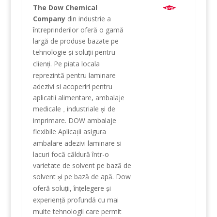
The Dow Chemical
Company
din industrie
a
întreprinderilor
oferă o gamă
largă
de
produse
bazate pe
tehnologie
i solu
ii
pentru
ș
ț
clien
i.
Pe piata
locala
ț
reprezintă
pentru
laminare
adezivi si
acoperiri
pentru
aplicatii
alimentare
,
ambalaje
medicale
industriale
i
de
,
ș
imprimare
.
DOW
ambalaje
flexibile
Aplica
ii
asigura
ț
ambalare
adezivi
laminare
si
lacuri
focă
căldură
într-o
varietate
de
solvent
pe bază de
solvent
i
pe bază de apă
.
Dow
ș
oferă solu
ii
,
în
elegere
i
ț
ț
ș
experien
ă
profundă
cu mai
ț
multe
tehnologii
care permit