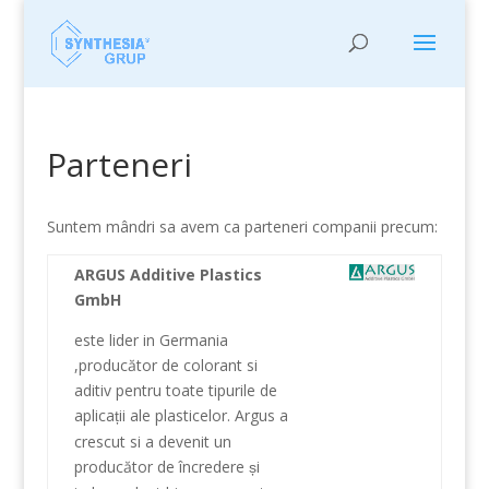
Parteneri
Suntem mândri sa avem ca parteneri companii precum:
ARGUS Additive Plastics
GmbH
este lider in
Germania
,
producător
de
colorant si
aditiv
pentru toate tipurile
de
aplica
ii
ale plasticelor
.
Argus
a
ț
crescut si a devenit
un
producător
de încredere
i
ș