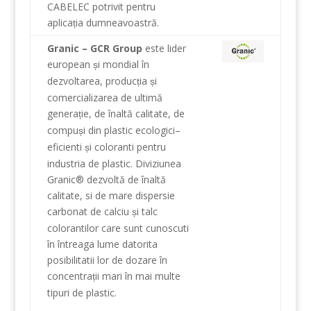
CABELEC
potrivit pentru
aplica
ia dumneavoastră
.
ț
Granic – GCR Group
este
lider
european
i
mondial
în
ș
dezvoltarea,
produc
ia
i
ț
ș
comercializarea
de
ultimă
genera
ie
,
de înaltă calitate
, de
ț
compu
i
din plastic
ecologici
–
ș
eficienti
i
coloranti
pentru
ș
industria
de plastic
.
Diviziunea
Granic®
dezvoltă
de înaltă
calitate
, si
de mare
dispersie
carbonat de calciu
i
talc
ș
colorantilor
care sunt cunoscuti
în întreaga lume datorita
posibilitatii lor
de
dozare
în
concentra
ii mari
în
mai multe
ț
tipuri
de plastic
.