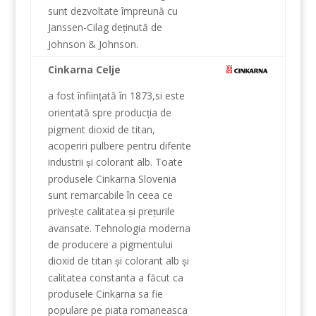
sunt dezvoltate
împreună
cu
Janssen
-Cilag
de
inută de
ț
Johnson
&
Johnson
.
Cinkarna Celje
a fost înfiin
ată
în 1873
,si
este
ț
orientată
spre
produc
ia de
ț
pigment
dioxid de titan
,
acoperiri
pulbere
pentru diferite
industrii
i
colorant
alb
.
Toate
ș
produsele
Cinkarna
Slovenia
sunt remarcabile
în
ceea ce
prive
te calitatea
i
pre
urile
ș
ș
ț
avansate
.
Tehnologia
moderna
de
producere
a
pigmentului
dioxid de titan
i
colorant
alb
i
ș
ș
calitatea constanta
a făcut
ca
produsele
Cinkarna
sa fie
populare
pe piata romaneasca