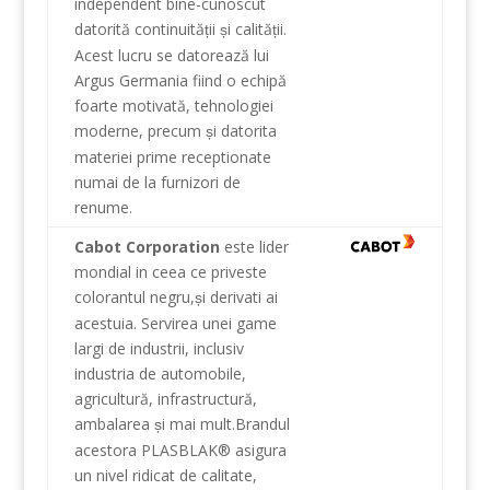
independent
bine-cunoscut
datorită
continuită
ii
i
calită
ii
.
ț
ș
ț
Acest lucru se datorează
lui
Argus
Germania
fiind o
echipă
foarte motivată
,
tehnologiei
moderne
, precum
i datorita
ș
materiei prime
receptionate
numai de la
furnizori de
renume
.
Cabot Corporation
este
lider
mondial
in ceea ce priveste
colorantul negru
,
i
derivati ai
ș
acestuia.
Servirea
unei game
largi
de
industrii, inclusiv
industria de
automobile
,
agricultură
,
infrastructură
,
ambalarea
i
mai mult.Brandul
ș
acestora PLASBLAK®
asigura
un
nivel
ridicat
de
calitate
,