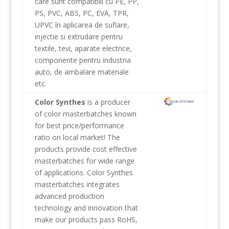
care
sunt compatibili
cu
PE
,
PP
,
PS
,
PVC
,
ABS
, PC,
EVA
,
TPR
,
UPVC
în
aplicarea
de
suflare
,
injectie
si
extrudare
pentru
textile
,
tevi
,
aparate electrice
,
componente pentru industria
auto
,
de ambalare
materiale
etc.
Color Synthes
is a producer
of color masterbatches known
for best price/performance
ratio on local market! The
products provide cost effective
masterbatches for wide range
of applications. Color Synthes
masterbatches integrates
advanced production
technology and innovation that
make our products pass RoHS,