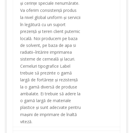
i cerin
e speciale
nenumărate
.
ș
ț
Va oferim
consisten
ă
produs
ț
la nivel global
uniform
i
servicii
ș
în legătură cu
un
suport
prezen
ă
i
teren
client
puternic
ț
ș
locală
.
Noi producem
pe baza
de solvent
,
pe baza de apa
si
radiatii
–
întărire
imprimarea
sisteme
de cerneală
i
lacuri
.
ș
Cerneluri tipografice
Label
trebuie să prezinte
o
gamă
largă
de
fortăre
e
i rezisten
ă
ț
ș
ț
la
o gamă
diversă de
produse
ambalate
.
Ei
trebuie să adere la
o
gamă largă
de
materiale
plastice
i sunt adecvate pentru
ș
ma
ini de
imprimare de înaltă
ș
viteză
.